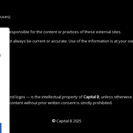
ruses)
 not responsible for the content or practices of these external sites.
may not always be current or accurate. Use of the information is at your ow
e
ics, and logos — is the intellectual property of
Capital B
, unless otherwise
 any content without prior written consent is strictly prohibited.
©
Capital B
2025