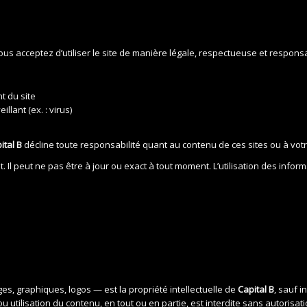
vous acceptez d’utiliser le site de manière légale, respectueuse et respons
t du site
lant (ex. : virus)
ital B
décline toute responsabilité quant au contenu de ces sites ou à votre
. Il peut ne pas être à jour ou exact à tout moment. L’utilisation des infor
es, graphiques, logos — est la propriété intellectuelle de
Capital B
, sauf i
u utilisation du contenu, en tout ou en partie, est interdite sans autorisati