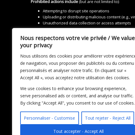
Prohibited actions include
(but are not limited to):
Attempting to disrupt site operations
Uploading or distributing malicious content (e.g., vi
Unauthorized data collection or access attempts
Our site may contain links to third-party websites. We are
Nous respectons votre vie privée / We value
All content is provided for general information only and 
your privacy
Nous utilisons des cookies pour améliorer votre expérienc
4. Legal Notice
de navigation, vous proposer des publicités ou du contenu
personnalisés et analyser notre trafic. En cliquant sur «
Business Name:
Capital B
Accept All », vous acceptez notre utilisation des cookies.
Email:
info@capitalb.ca
We use cookies to enhance your browsing experience,
Website:
www.capitalb.ca
serve personalised ads or content, and analyse our traffic.
All content on this website — including text, images, graph
By clicking "Accept All", you consent to our use of cookies.
© All rights reserved.
Reproduction, distribution, or use of
Personnaliser - Customise
Tout rejeter - Reject All
Tout accepter - Accept All