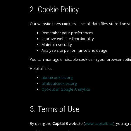
2. Cookie Policy
Our website uses
cookies
— small data files stored on y
Remember your preferences
Improve website functionality
Maintain security
Analyze site performance and usage
You can manage or disable cookies in your browser setting
Helpful links:
aboutcookies.org
allaboutcookies.org
Opt-out of Google Analytics
3. Terms of Use
By using the
Capital B
website (
www.capitalb.ca
), you agr